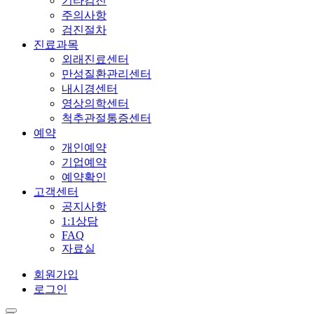
기타검진
주의사항
검진절차
진료과목
외래진료센터
만성질환관리센터
내시경센터
영상의학센터
척추관절통증센터
예약
개인예약
기업예약
예약확인
고객센터
공지사항
1:1상담
FAQ
자료실
회원가입
로그인