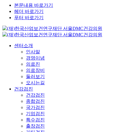
본문내용 바로가기
헤더 바로가기
푸터 바로가기
센터소개
인사말
경영이념
의료진
의료장비
둘러보기
오시는길
건강검진
건강검진
종합검진
국가검진
기업검진
특수검진
출장검진