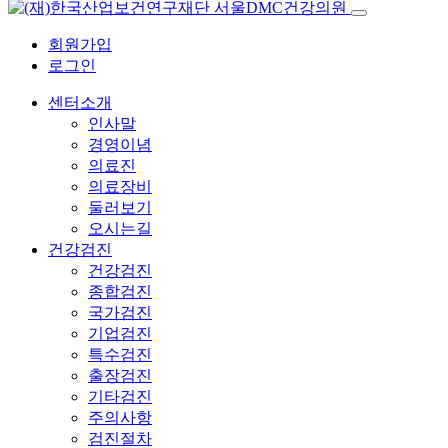
회원가입
로그인
센터소개
인사말
경영이념
의료진
의료장비
둘러보기
오시는길
건강검진
건강검진
종합검진
국가검진
기업검진
특수검진
출장검진
기타검진
주의사항
검진절차